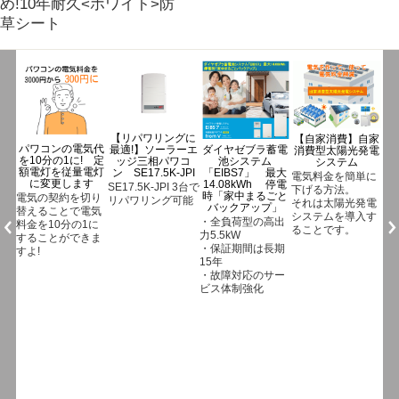
め!10年耐久<ホワイト>防
草シート
グに
【自家消費】自家
ジンコソーラー蓄
ーエ
ダイヤゼブラ蓄電
消費型太陽光発電
【eソラメンテ-Z
電池
コ
池システム
システム
eZ-10】低圧発電
「SUNTANK」
PI
「EIBS7」 最大
所のパネル点検は
電気料金を簡単に
長期保証の15年
14.08kWh 停電
これ1台でOK
3台で
下げる方法。
ジンコソーラー蓄
時「家中まるごと
能
【eソラメンテ-
それは太陽光発電
電池
バックアップ」
Z(eZ-10)でできる
システムを導入す
「SUNTANK」
・全負荷型の高出
こと】
ることです。
長期保証の15年
力5.5kW
・接続箱端子で各
・保証期間は長期
ストリングの開放
15年
電圧とインピーダ
・故障対応のサー
ンス(直列抵抗)を
ビス体制強化
測定
※3秒で測定完了
・電源センサー
eA-10(別売)を取り
付けてパネルの点
検が可能