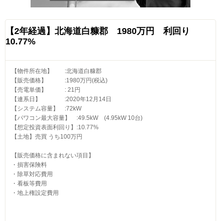
【2年経過】北海道白糠郡 1980万円 利回り
10.77%
【物件所在地】 :北海道白糠郡
【販売価格】 :1980万円(税込)
【売電単価】 : 21円
【連系日】 :2020年12月14日
【システム容量】 :72kW
【パワコン最大容量】 :49.5kW (4.95kW 10台)
【想定投資表面利回り】:10.77%
【土地】売買 うち100万円
【販売価格に含まれない項目】
・損害保険料
・除草対応費用
・看板等費用
・地上権設定費用