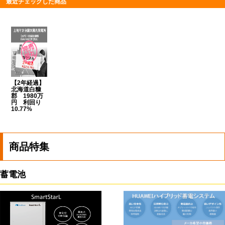
最近チェックした商品
【2年経過】
北海道白糠
郡 1980万
円 利回り
10.77%
商品特集
蓄電池