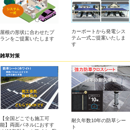
カーポートから発電シス
屋根の形状に合わせたプ
テム一式ご提案いたしま
ランをご提案いたします
す
雑草対策
【全国どこでも施工可
耐久年数10年の防草シー
能】両面パネルにおすす
ト