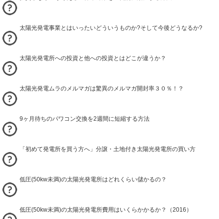
太陽光発電事業とはいったいどういうものか?そして今後どうなるか?
太陽光発電所への投資と他への投資とはどこが違うか？
太陽光発電ムラのメルマガは驚異のメルマガ開封率３０％！？
9ヶ月待ちのパワコン交換を2週間に短縮する方法
「初めて発電所を買う方へ」分譲・土地付き太陽光発電所の買い方
低圧(50kw未満)の太陽光発電所はどれくらい儲かるの？
低圧(50kw未満)の太陽光発電所費用はいくらかかるか？（2016）