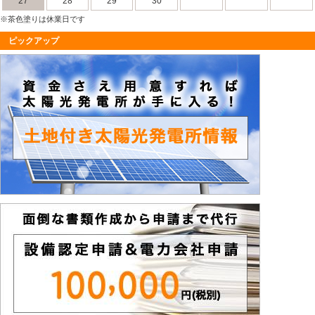
27
28
29
30
※茶色塗りは休業日です
ピックアップ