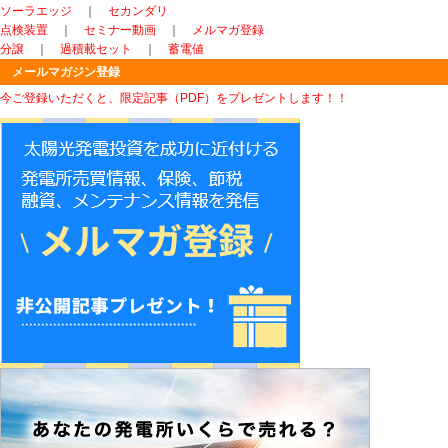
ソーラエッジ
｜
セカンダリ
点検装置
｜
セミナー動画
｜
メルマガ登録
分譲
｜
過積載セット
｜
蓄電値
メールマガジン登録
今ご登録いただくと、限定記事（PDF）をプレゼントします！！