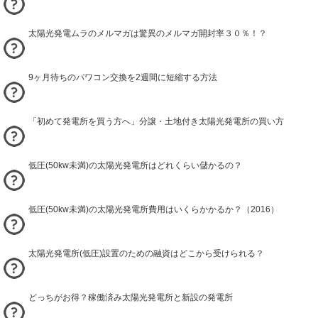
太陽光発電ムラのメルマガは驚異のメルマガ開封率３０％！？
9ヶ月待ちのパワコン交換を2週間に短縮する方法
「初めて発電所を買う方へ」分譲・土地付き太陽光発電所の買い方
低圧(50kw未満)の太陽光発電所はどれくらい儲かるの？
低圧(50kw未満)の太陽光発電所費用はいくらかかるか？（2016）
太陽光発電所(低圧)設置のための融資はどこから受けられる？
どっちがお得？稼働済み太陽光発電所と新設の発電所