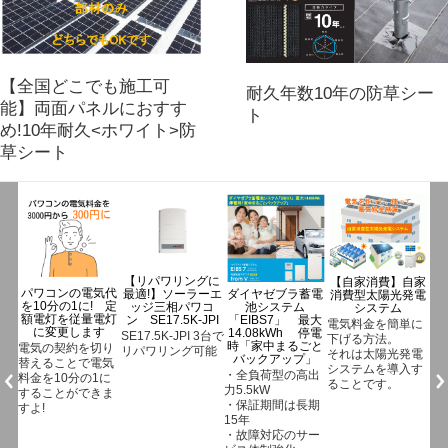
【全国どこでも施工可
耐久年数10年の防草シー
能】両面パネルにおすす
ト
め!10年耐久<ホワイト>防
草シート
グに
【自家消費】自家
ジンコソーラー蓄
ーエ
ダイヤゼブラ蓄電
消費型太陽光発電
【eソラメンテ-Z
電池
コ
池システム
システム
eZ-10】低圧発電
「SUNTANK」
PI
「EIBS7」 最大
所のパネル点検は
電気料金を簡単に
長期保証の15年
14.08kWh 停電
これ1台でOK
3台で
下げる方法。
ジンコソーラー蓄
時「家中まるごと
能
【eソラメンテ-
それは太陽光発電
電池
バックアップ」
Z(eZ-10)でできる
システムを導入す
「SUNTANK」
・全負荷型の高出
こと】
ることです。
長期保証の15年
力5.5kW
・接続箱端子で各
・保証期間は長期
ストリングの開放
15年
電圧とインピーダ
・故障対応のサー
ンス(直列抵抗)を