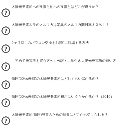
太陽光発電所への投資と他への投資とはどこが違うか？
太陽光発電ムラのメルマガは驚異のメルマガ開封率３０％！？
9ヶ月待ちのパワコン交換を2週間に短縮する方法
「初めて発電所を買う方へ」分譲・土地付き太陽光発電所の買い方
低圧(50kw未満)の太陽光発電所はどれくらい儲かるの？
低圧(50kw未満)の太陽光発電所費用はいくらかかるか？（2016）
太陽光発電所(低圧)設置のための融資はどこから受けられる？