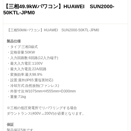
【三相49.9kWパワコン】HUAWEI SUN2000-
50KTL-JPM0
【三相50kWパワコン】HUAWEI SUN2000-50KTL-JPM0
製品仕様
・タイプ:三相3線式
・定格容量:50KW
・入力回路数:6回路(12入力端子)
・最大入力電圧:1100V
・最大入力電流:22A/回路
・変換効率:最大98.9%
・設置:屋外(IP65:重塩害対応)
・冷却方式:自然放熱(ファンレス)
・外形寸法:W1075mm×H555mm×D300mm
・重量:71kg
※三相の低圧発電所でリパワリングする場合
ダウントランス(400V→200V)が必要となります。
保証
製品保証5年です。