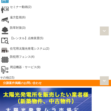
セミナー動画(2)
遠方監視(6)
防草対策(3)
【レンタル】点検装置(5)
住宅用太陽光発電システム(2)
防犯用フェンス(4)
周辺機器・サービス(9)
その他(15)
分譲案件掲載のお問い合わせ