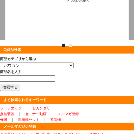
ビス体制強化
測定
※3秒で測定完了
・電源センサー
eA-10(別売)を取り
付けてパネルの点
検が可能
商品検索
商品カテゴリから選ぶ
商品名を入力
よく検索されるキーワード
ソーラエッジ
｜
セカンダリ
点検装置
｜
セミナー動画
｜
メルマガ登録
分譲
｜
過積載セット
｜
蓄電値
メールマガジン登録