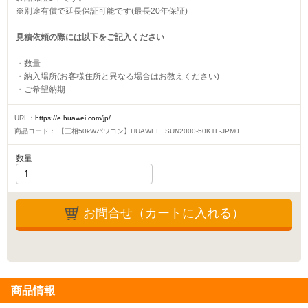
※別途有償で延長保証可能です(最長20年保証)
見積依頼の際には以下をご記入ください
・数量
・納入場所(お客様住所と異なる場合はお教えください)
・ご希望納期
URL：
https://e.huawei.com/jp/
商品コード：
【三相50kWパワコン】HUAWEI SUN2000-50KTL-JPM0
数量
お問合せ（カートに入れる）
商品情報