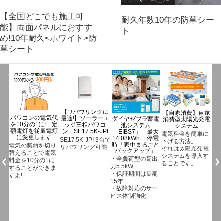
【全国どこでも施工可
耐久年数10年の防草シー
能】両面パネルにおすす
ト
め!10年耐久<ホワイト>防
草シート
グに
【自家消費】自家
ジンコソーラー蓄
ーエ
ダイヤゼブラ蓄電
消費型太陽光発電
【eソラメンテ-Z
電池
コ
池システム
システム
eZ-10】低圧発電
「SUNTANK」
PI
「EIBS7」 最大
所のパネル点検は
電気料金を簡単に
長期保証の15年
14.08kWh 停電
これ1台でOK
3台で
下げる方法。
ジンコソーラー蓄
時「家中まるごと
能
【eソラメンテ-
それは太陽光発電
電池
バックアップ」
Z(eZ-10)でできる
システムを導入す
「SUNTANK」
・全負荷型の高出
こと】
ることです。
長期保証の15年
力5.5kW
・接続箱端子で各
・保証期間は長期
ストリングの開放
15年
電圧とインピーダ
・故障対応のサー
ンス(直列抵抗)を
ビス体制強化
測定
※3秒で測定完了