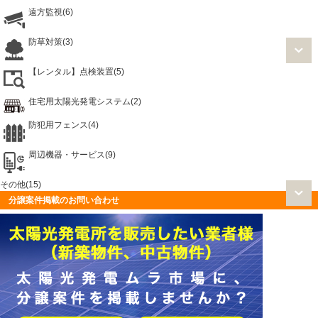
遠方監視(6)
防草対策(3)
【レンタル】点検装置(5)
住宅用太陽光発電システム(2)
防犯用フェンス(4)
周辺機器・サービス(9)
その他(15)
分譲案件掲載のお問い合わせ