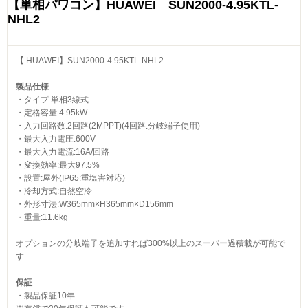
【単相パワコン】HUAWEI SUN2000-4.95KTL-
NHL2
【 HUAWEI】SUN2000-4.95KTL-NHL2
製品仕様
・タイプ:単相3線式
・定格容量:4.95kW
・入力回路数:2回路(2MPPT)(4回路:分岐端子使用)
・最大入力電圧:600V
・最大入力電流:16A/回路
・変換効率:最大97.5%
・設置:屋外(IP65:重塩害対応)
・冷却方式:自然空冷
・外形寸法:W365mm×H365mm×D156mm
・重量:11.6kg
オプションの分岐端子を追加すれば300%以上のスーパー過積載が可能で
す
保証
・製品保証10年