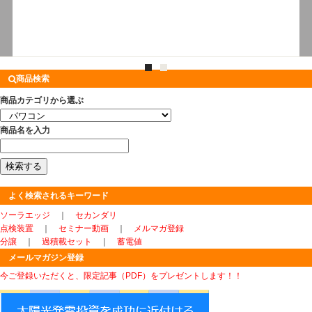
・電源センサー
eA-10(別売)を取り
付けてパネルの点
検が可能
商品検索
商品カテゴリから選ぶ
商品名を入力
よく検索されるキーワード
ソーラエッジ
｜
セカンダリ
点検装置
｜
セミナー動画
｜
メルマガ登録
分譲
｜
過積載セット
｜
蓄電値
メールマガジン登録
今ご登録いただくと、限定記事（PDF）をプレゼントします！！