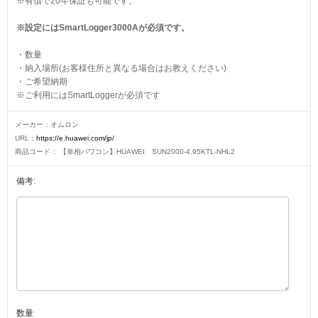
※有償で20年保証も可能です。
※設定にはSmartLogger3000Aが必須です。
・数量
・納入場所(お客様住所と異なる場合はお教えください)
・ご希望納期
※ご利用にはSmartLoggerが必須です
メーカー：
オムロン
URL：
https://e.huawei.com/jp/
商品コード：
【単相パワコン】HUAWEI SUN2000-4.95KTL-NHL2
備考:
数量