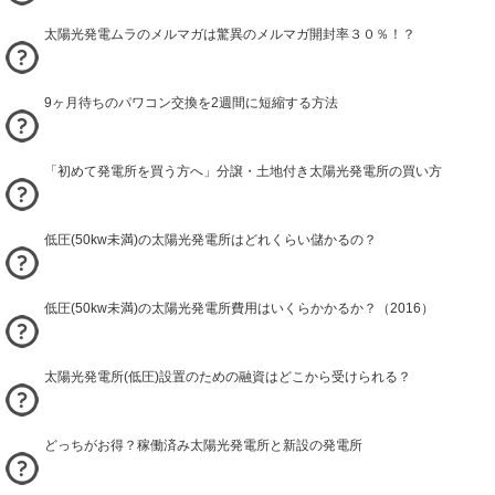
太陽光発電ムラのメルマガは驚異のメルマガ開封率３０％！？
9ヶ月待ちのパワコン交換を2週間に短縮する方法
「初めて発電所を買う方へ」分譲・土地付き太陽光発電所の買い方
低圧(50kw未満)の太陽光発電所はどれくらい儲かるの？
低圧(50kw未満)の太陽光発電所費用はいくらかかるか？（2016）
太陽光発電所(低圧)設置のための融資はどこから受けられる？
どっちがお得？稼働済み太陽光発電所と新設の発電所