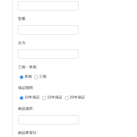
型番:
出力:
三相・単相:
単相
三相
保証期間:
10年保証
15年保証
20年保証
納品場所:
納品希望日: