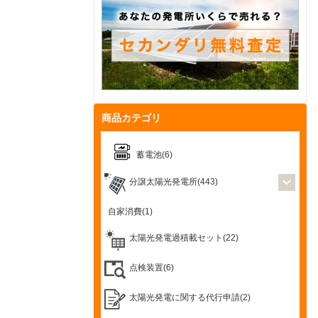
商品カテゴリ
蓄電池(6)
分譲太陽光発電所(443)
自家消費(1)
太陽光発電過積載セット(22)
点検装置(6)
太陽光発電に関する代行申請(2)