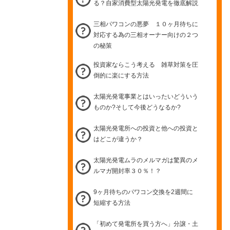
る？自家消費型太陽光発電を徹底解説
三相パワコンの悪夢 １０ヶ月待ちに
対応する為の三相オーナー向けの２つ
の秘策
投資家ならこう考える 雑草対策を圧
倒的に楽にする方法
太陽光発電事業とはいったいどういう
ものか?そして今後どうなるか?
太陽光発電所への投資と他への投資と
はどこが違うか？
太陽光発電ムラのメルマガは驚異のメ
ルマガ開封率３０％！？
9ヶ月待ちのパワコン交換を2週間に
短縮する方法
「初めて発電所を買う方へ」分譲・土