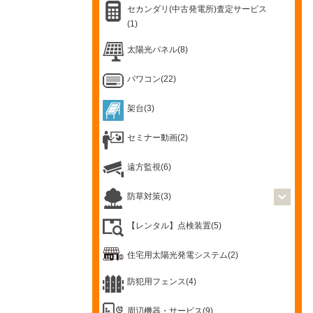
セカンダリ(中古発電所)査定サービス
(1)
太陽光パネル(8)
パワコン(22)
架台(3)
セミナー動画(2)
遠方監視(6)
防草対策(3)
【レンタル】点検装置(5)
住宅用太陽光発電システム(2)
防犯用フェンス(4)
周辺機器・サービス(9)