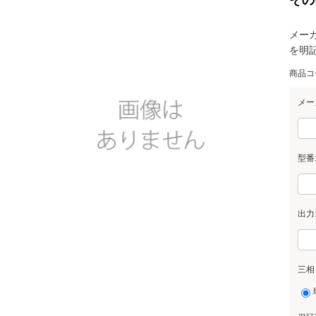
メー
を明
商品コ
メー
型番
出力
三相