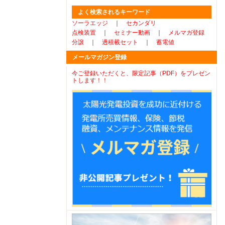
よく検索されるキーワード
ソーラエッジ
｜
セカンダリ
点検装置
｜
セミナー動画
｜
メルマガ登録
分譲
｜
過積載セット
｜
蓄電値
メールマガジン登録
今ご登録いただくと、限定記事（PDF）をプレゼン
トします！！