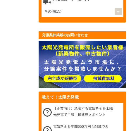
その他(15)
分譲案件掲載のお問い合わせ
教えて！太陽光発電
【企業向け】急騰する電気料金を太陽
光発電で半減！最速導入ポイント
電気料金を年間650万円も削減でき