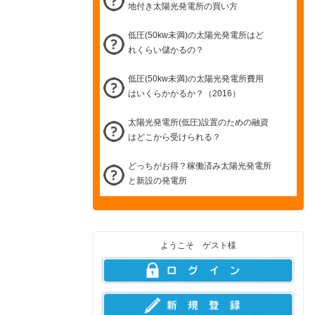
地付き太陽光発電所の買い方
低圧(50kw未満)の太陽光発電所はど
れくらい儲かるの？
低圧(50kw未満)の太陽光発電所費用
はいくらかかるか？（2016）
太陽光発電所(低圧)設置のための融資
はどこから受けられる？
どっちがお得？稼働済み太陽光発電所
と新設の発電所
ようこそ ゲスト様