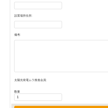
設置場所住所:
備考:
太陽光発電ムラ推進会員:
数量