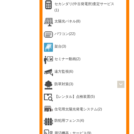
セカンダリ(中古発電所)査定サービス
(1)
太陽光パネル(8)
パワコン(22)
架台(3)
セミナー動画(2)
遠方監視(6)
防草対策(3)
【レンタル】点検装置(5)
住宅用太陽光発電システム(2)
防犯用フェンス(4)
周辺機器・サービス(9)