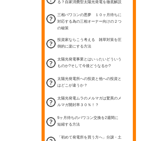
る？自家消費型太陽光発電を徹底解説
三相パワコンの悪夢 １０ヶ月待ちに
対応する為の三相オーナー向けの２つ
の秘策
投資家ならこう考える 雑草対策を圧
倒的に楽にする方法
太陽光発電事業とはいったいどういう
ものか?そして今後どうなるか?
太陽光発電所への投資と他への投資と
はどこが違うか？
太陽光発電ムラのメルマガは驚異のメ
ルマガ開封率３０％！？
9ヶ月待ちのパワコン交換を2週間に
短縮する方法
「初めて発電所を買う方へ」分譲・土