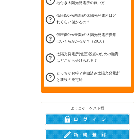
地付き太陽光発電所の買い方
低圧(50kw未満)の太陽光発電所はど
れくらい儲かるの？
低圧(50kw未満)の太陽光発電所費用
はいくらかかるか？（2016）
太陽光発電所(低圧)設置のための融資
はどこから受けられる？
どっちがお得？稼働済み太陽光発電所
と新設の発電所
ようこそ ゲスト様