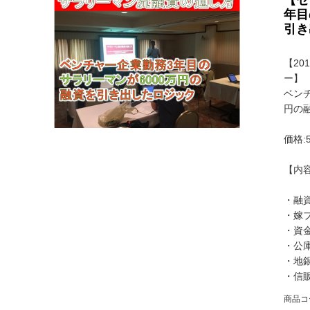
年目
引き
【20
ー】
ベン
円の
価格:5
【内
・融
・嫁
・資
・公
・地
・信
商品コ