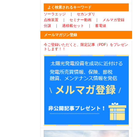
よく検索されるキーワード
ソーラエッジ
｜
セカンダリ
点検装置
｜
セミナー動画
｜
メルマガ登録
分譲
｜
過積載セット
｜
蓄電値
メールマガジン登録
今ご登録いただくと、限定記事（PDF）をプレゼン
トします！！