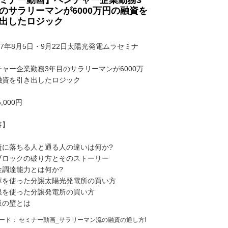
のサラリーマンが6000万円の融資を
出したロジック
17年8月5日・9月22日太陽光発電ムラセミナ
チャー企業勤務3年目のサラリーマンが6000万
融資を引き出したロジック
,000円
容】
資に落ちる人と通る人の違いは何か?
ブロックの破り方とそのストーリー
金調達能力とは何か?
庫を使った分譲太陽光発電所の買い方
銀を使った分譲発電所の買い方
販の壁とは
ード：
セミナー動画_サラリーマン流の融資の通し方!