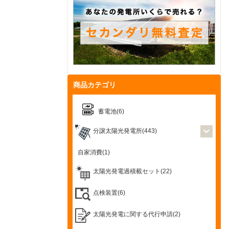
商品カテゴリ
蓄電池(6)
分譲太陽光発電所(443)
自家消費(1)
太陽光発電過積載セット(22)
点検装置(6)
太陽光発電に関する代行申請(2)